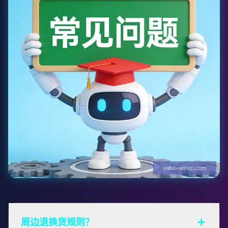
周边退换货规则？