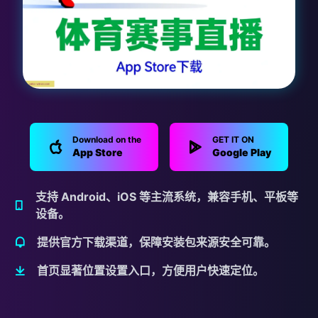
Download on the
GET IT ON
App Store
Google Play
支持 Android、iOS 等主流系统，兼容手机、平板等
设备。
提供官方下载渠道，保障安装包来源安全可靠。
首页显著位置设置入口，方便用户快速定位。