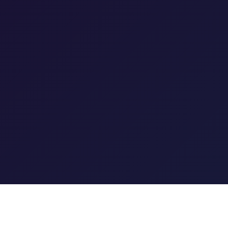
亚博体育投注 - 体育赛事信息平台与实