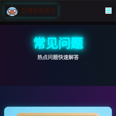
常见问题
热点问题快速解答